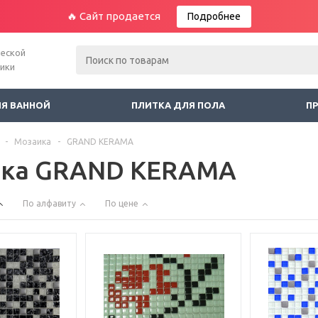
🔥 Сайт продается
Подробнее
ческой
ники
ЛЯ ВАННОЙ
ПЛИТКА ДЛЯ ПОЛА
П
-
Мозаика
-
GRAND KERAMA
ка GRAND KERAMA
По алфавиту
По цене