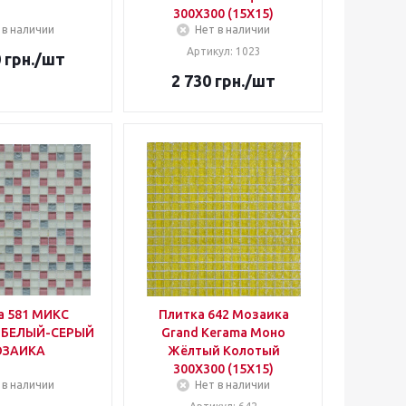
300Х300 (15Х15)
 в наличии
Нет в наличии
Артикул: 1023
0
грн.
/шт
2 730
грн.
/шт
а 581 МИКС
Плитка 642 Мозаика
-БЕЛЫЙ-СЕРЫЙ
Grand Kerama Моно
ЗАИКА
Жёлтый Колотый
300Х300 (15Х15)
 в наличии
Нет в наличии