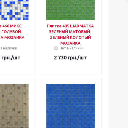
а 466 МИКС
Плитка 485 ШАХМАТКА
-ГОЛУБОЙ-
ЗЕЛЕНЫЙ МАТОВЫЙ-
НА МОЗАИКА
ЗЕЛЕНЫЙ КОЛОТЫЙ
МОЗАИКА
 в наличии
Нет в наличии
0
грн.
/шт
2 730
грн.
/шт