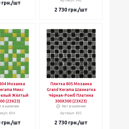
Артикул: 642
0
грн.
/шт
2 730
грн.
/шт
804 Мозаика
Плитка 805 Мозаика
Kerama Микс
Grand Kerama Шахматка
Белый Жёлтый
Чёрная-Ромб Платина
00 (23Х23)
300Х300 (23Х23)
т в наличии
Нет в наличии
икул: 804
Артикул: 805
0
грн.
/шт
2 730
грн.
/шт