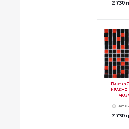
2 730
г
Плитка 
КРАСНО
МОЗ
Нет в 
2 730
г