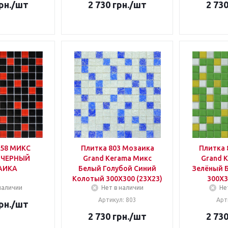
рн.
/шт
2 730
грн.
/шт
2 73
758 МИКС
Плитка 803 Мозаика
Плитка 
-ЧЕРНЫЙ
Grand Kerama Микс
Grand 
АИКА
Белый Голубой Синий
Зелёный 
Колотый 300Х300 (23Х23)
300Х3
наличии
Нет в наличии
Не
Артикул: 803
Арт
рн.
/шт
2 730
грн.
/шт
2 73